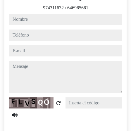
974311632
/
646965661
nombre
teléfono
e-mail
mensaje
Captcha