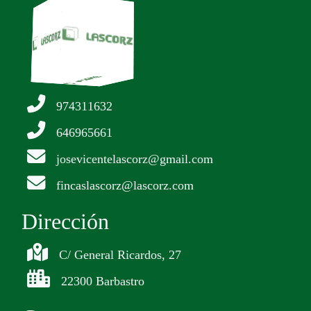
974311632
646965661
josevicentelascorz@gmail.com
fincaslascorz@lascorz.com
Dirección
C/ General Ricardos, 27
22300 Barbastro