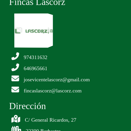
Fincas Lascorz
974311632
646965661
josevicentelascorz@gmail.com
fincaslascorz@lascorz.com
Dirección
C/ General Ricardos, 27