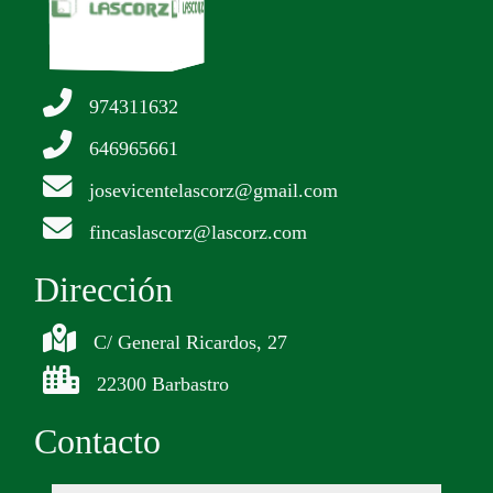
974311632
646965661
josevicentelascorz@gmail.com
fincaslascorz@lascorz.com
Dirección
C/ General Ricardos, 27
22300 Barbastro
Contacto